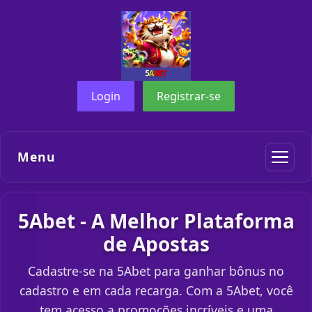
Login
Registrar-se
Menu
5Abet - A Melhor Plataforma
de Apostas
Cadastre-se na 5Abet para ganhar bônus no
cadastro e em cada recarga. Com a 5Abet, você
tem acesso a promoções incríveis e uma