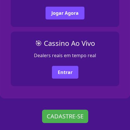
Jogar Agora
🎯 Cassino Ao Vivo
Dealers reais em tempo real
Entrar
CADASTRE-SE