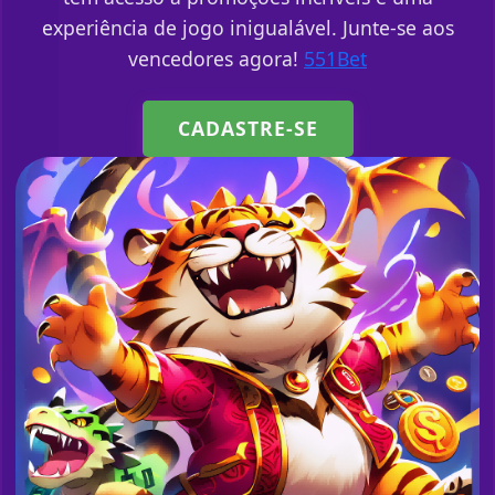
experiência de jogo inigualável. Junte-se aos
vencedores agora!
551Bet
CADASTRE-SE