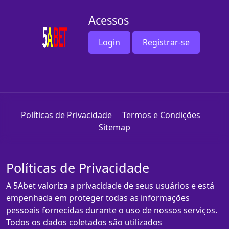
Acessos
Login
Registrar-se
Políticas de Privacidade
Termos e Condições
Sitemap
Políticas de Privacidade
A 5Abet valoriza a privacidade de seus usuários e está
empenhada em proteger todas as informações
pessoais fornecidas durante o uso de nossos serviços.
Todos os dados coletados são utilizados