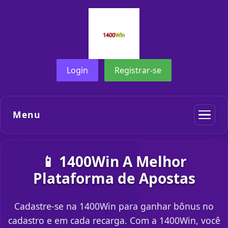
Login
Registrar-se
Menu
📱 1400Win A Melhor
Plataforma de Apostas
Cadastre-se na 1400Win para ganhar bônus no
cadastro e em cada recarga. Com a 1400Win, você