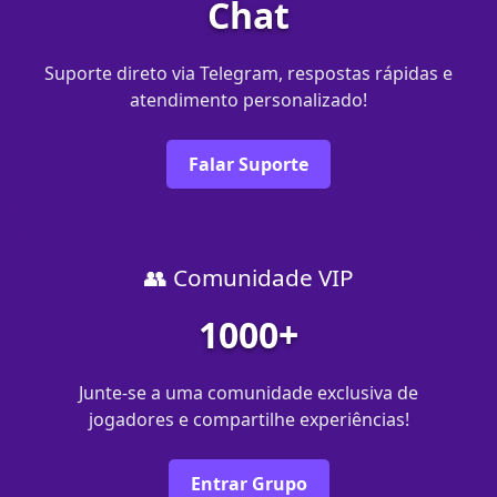
Chat
Suporte direto via Telegram, respostas rápidas e
atendimento personalizado!
Falar Suporte
👥 Comunidade VIP
1000+
Junte-se a uma comunidade exclusiva de
jogadores e compartilhe experiências!
Entrar Grupo