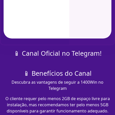
📱 Canal Oficial no Telegram!
📱 Benefícios do Canal
Descubra as vantagens de seguir a 1400Win no
Telegram
O cliente requer pelo menos 2GB de espaço livre para
instalação, mas recomendamos ter pelo menos 5GB
disponíveis para garantir funcionamento adequado.