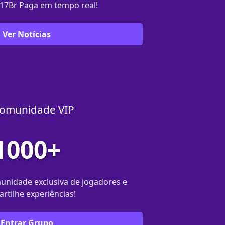
 17Br Paga em tempo real!
Ver Notícias
Comunidade VIP
1000+
unidade exclusiva de jogadores e
rtilhe experiências!
Entrar Grupo