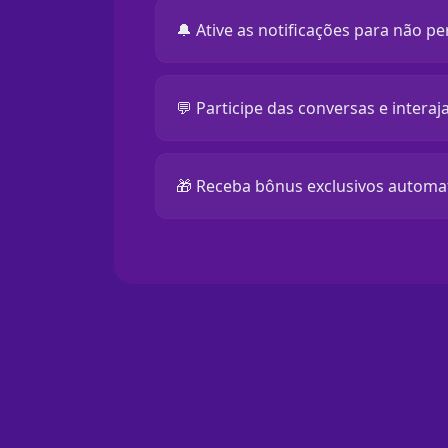
🔔 Ative as notificações para não p
💬 Participe das conversas e interaj
🎁 Receba bônus exclusivos autom