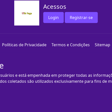
Acessos
Login
Registrar-se
Políticas de Privacidade
Termos e Condições
Sitemap
de
 usuários e está empenhada em proteger todas as informaç
os coletados são utilizados exclusivamente para fins de m