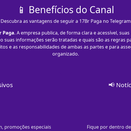
📱 Benefícios do Canal
Descubra as vantagens de seguir a 17Br Paga no Telegram
r Paga
. A empresa publica, de forma clara e acessível, suas
suas informações serão tratadas e quais são as regras pa
eitos e as responsabilidades de ambas as partes e para ass
organizado.
sivos
📢 Notí
m, promoções especiais
Fique por dentro d