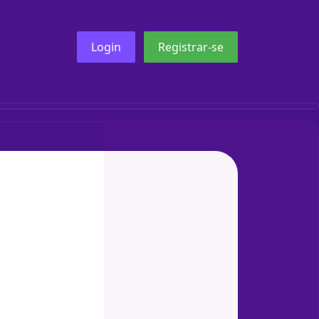
Login
Registrar-se