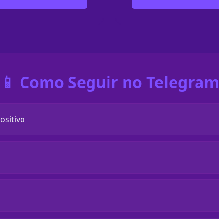
📱 Como Seguir no Telegram
ositivo