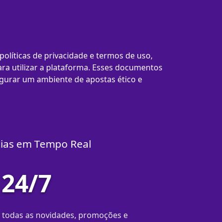
 políticas de privacidade e termos de uso,
ra utilizar a plataforma. Esses documentos
egurar um ambiente de apostas ético e
cias em Tempo Real
24/7
e todas as novidades, promoções e