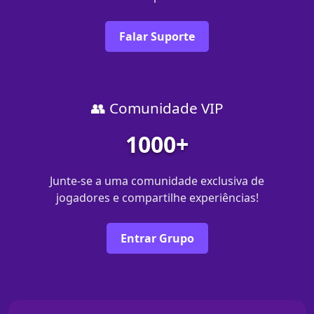
Falar Suporte
👥 Comunidade VIP
1000+
Junte-se a uma comunidade exclusiva de
jogadores e compartilhe experiências!
Entrar Grupo