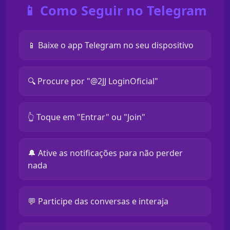
📱 Como Seguir no Telegram
📱 Baixe o app Telegram no seu dispositivo
🔍 Procure por "@2JJ LoginOficial"
👆 Toque em "Entrar" ou "Join"
🔔 Ative as notificações para não perder
nada
💬 Participe das conversas e interaja