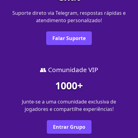
Suporte direto via Telegram, respostas rápidas e
atendimento personalizado!
Falar Suporte
👥 Comunidade VIP
1000+
Junte-se a uma comunidade exclusiva de
jogadores e compartilhe experiências!
Entrar Grupo