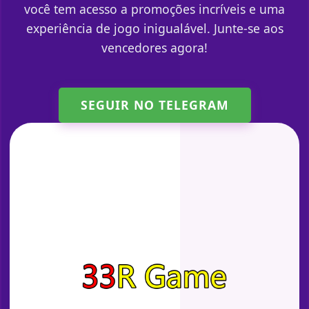
você tem acesso a promoções incríveis e uma
experiência de jogo inigualável. Junte-se aos
vencedores agora!
SEGUIR NO TELEGRAM