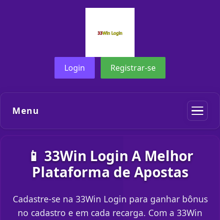
Login
Registrar-se
Menu
📱 33Win Login A Melhor
Plataforma de Apostas
Cadastre-se na 33Win Login para ganhar bônus
no cadastro e em cada recarga. Com a 33Win