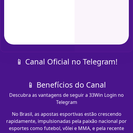
📱 Canal Oficial no Telegram!
📱 Benefícios do Canal
Descubra as vantagens de seguir a 33Win Login no
Telegram
No Brasil, as apostas esportivas estão crescendo
rapidamente, impulsionadas pela paixão nacional por
esportes como futebol, vôlei e MMA, e pela recente