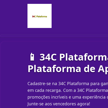
📱 34C Platafor
Plataforma de A
Cadastre-se na 34C Plataforma para ga
em cada recarga. Com a 34C Plataforma
promoções incríveis e uma experiência d
Junte-se aos vencedores agora!