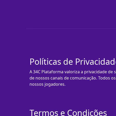
Políticas de Privacida
A 34C Plataforma valoriza a privacidade de
de nossos canais de comunicação. Todos os 
nossos jogadores.
Termos e Condições