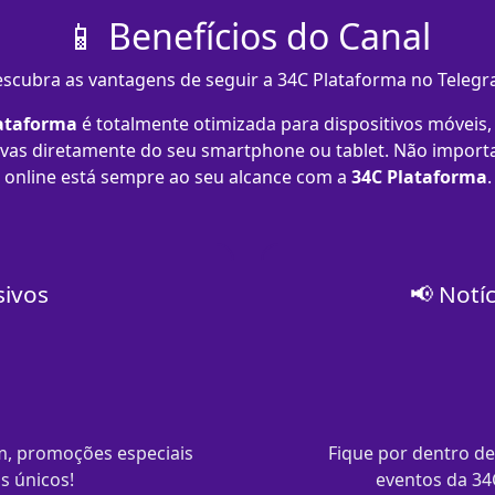
📱 Benefícios do Canal
scubra as vantagens de seguir a 34C Plataforma no Teleg
ataforma
é totalmente otimizada para dispositivos móveis,
tivas diretamente do seu smartphone ou tablet. Não import
online está sempre ao seu alcance com a
34C Plataforma
.
sivos
📢 Notí
m, promoções especiais
Fique por dentro d
s únicos!
eventos da 34