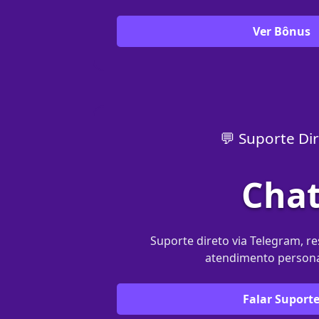
Ver Bônus
💬 Suporte Di
Cha
Suporte direto via Telegram, r
atendimento persona
Falar Suport