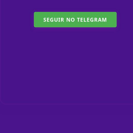
SEGUIR NO TELEGRAM