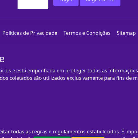
Políticas de Privacidade
Termos e Condições
Sitemap
de
uários e está empenhada em proteger todas as informações
os coletados são utilizados exclusivamente para fins de m
ar todas as regras e regulamentos estabelecidos. É impor