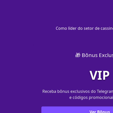
Como líder do setor de cassin
🎁 Bônus Exclu
VIP
Receba bônus exclusivos do Telegra
e códigos promocionai
Ver Bônus