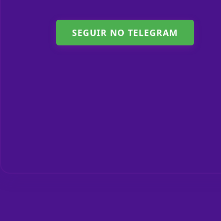
SEGUIR NO TELEGRAM