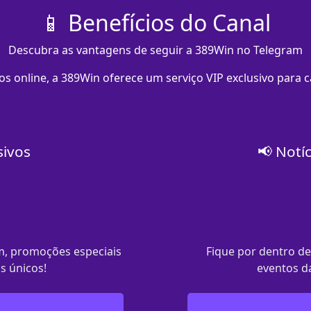
📱 Benefícios do Canal
Descubra as vantagens de seguir a 389Win no Telegram
os online, a 389Win oferece um serviço VIP exclusivo para c
sivos
📢 Notí
m, promoções especiais
Fique por dentro d
s únicos!
eventos d