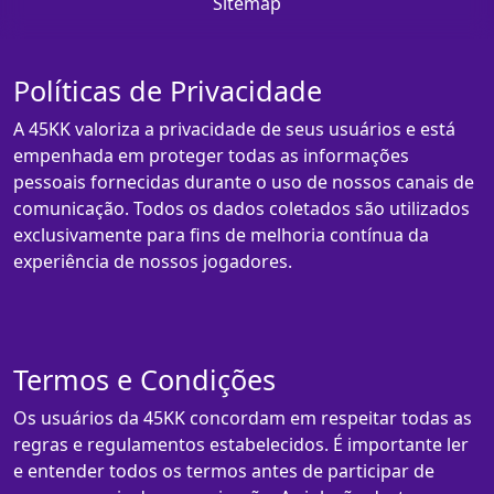
Sitemap
Políticas de Privacidade
A 45KK valoriza a privacidade de seus usuários e está
empenhada em proteger todas as informações
pessoais fornecidas durante o uso de nossos canais de
comunicação. Todos os dados coletados são utilizados
exclusivamente para fins de melhoria contínua da
experiência de nossos jogadores.
Termos e Condições
Os usuários da 45KK concordam em respeitar todas as
regras e regulamentos estabelecidos. É importante ler
e entender todos os termos antes de participar de