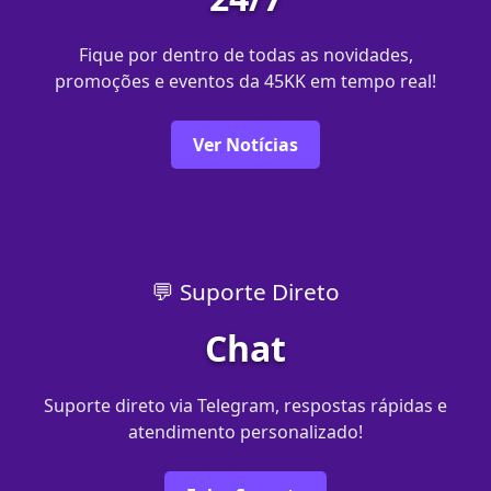
Fique por dentro de todas as novidades,
promoções e eventos da 45KK em tempo real!
Ver Notícias
💬 Suporte Direto
Chat
Suporte direto via Telegram, respostas rápidas e
atendimento personalizado!