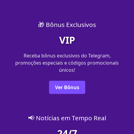
🎁 Bônus Exclusivos
VIP
Receba bônus exclusivos do Telegram,
promoções especiais e códigos promocionais
únicos!
Ver Bônus
📢 Notícias em Tempo Real
24/7