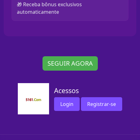
🎁 Receba bônus exclusivos
automaticamente
SEGUIR AGORA
Acessos
Login
Registrar-se