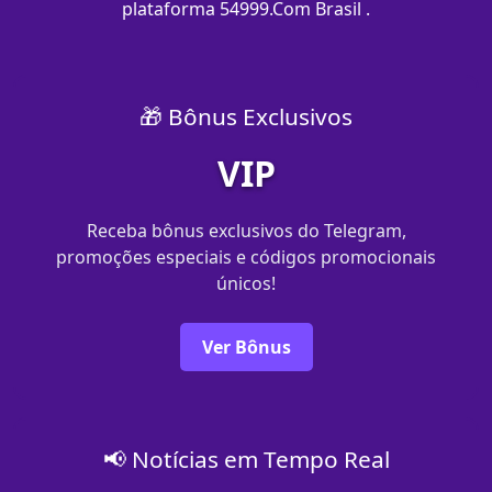
plataforma 54999.Com Brasil .
🎁 Bônus Exclusivos
VIP
Receba bônus exclusivos do Telegram,
promoções especiais e códigos promocionais
únicos!
Ver Bônus
📢 Notícias em Tempo Real