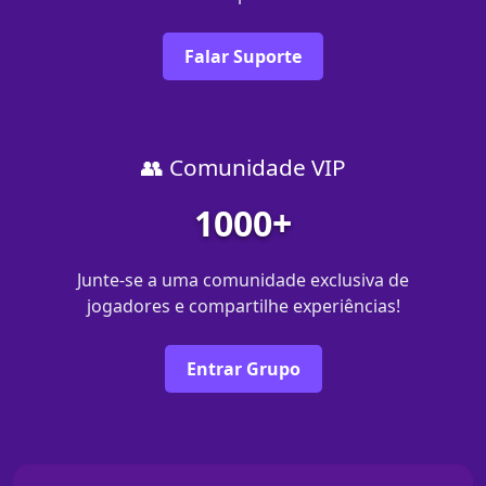
Falar Suporte
👥 Comunidade VIP
1000+
Junte-se a uma comunidade exclusiva de
jogadores e compartilhe experiências!
Entrar Grupo