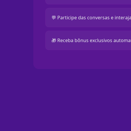
💬 Participe das conversas e interaj
🎁 Receba bônus exclusivos autom