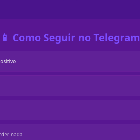
📱 Como Seguir no Telegram
ositivo
erder nada