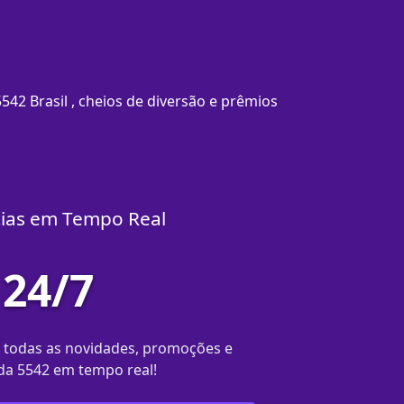
42 Brasil , cheios de diversão e prêmios
cias em Tempo Real
24/7
e todas as novidades, promoções e
da 5542 em tempo real!