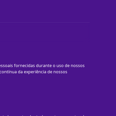
essoais fornecidas durante o uso de nossos
 contínua da experiência de nossos