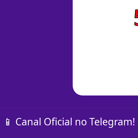
📱 Canal Oficial no Telegram!