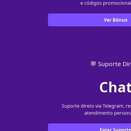
e códigos promocionai
Ver Bônus
💬 Suporte Di
Cha
Suporte direto via Telegram, r
atendimento persona
Falar Suport