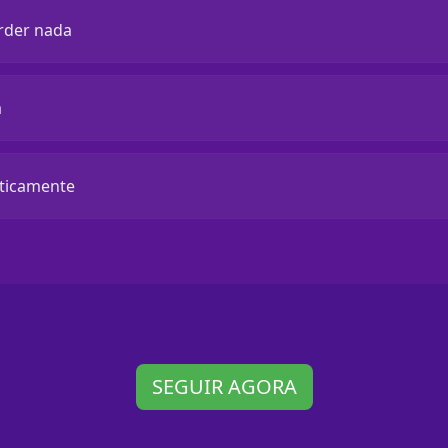
erder nada
a
aticamente
SEGUIR AGORA