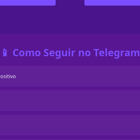
📱 Como Seguir no Telegram
ositivo