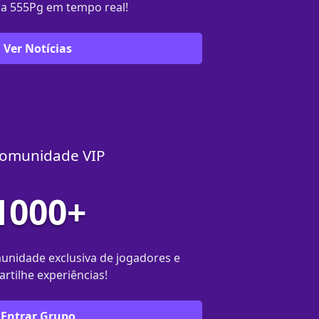
a 555Pg em tempo real!
Ver Notícias
Comunidade VIP
1000+
unidade exclusiva de jogadores e
rtilhe experiências!
Entrar Grupo