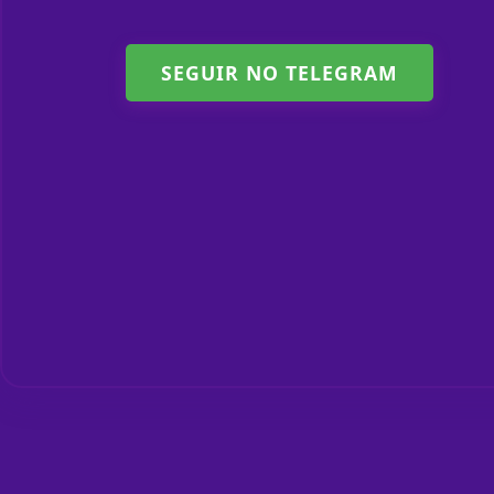
SEGUIR NO TELEGRAM