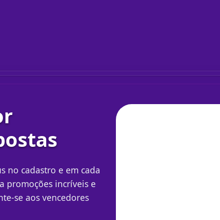
or
postas
s no cadastro e em cada
a promoções incríveis e
unte-se aos vencedores