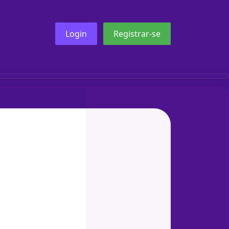
Login
Registrar-se