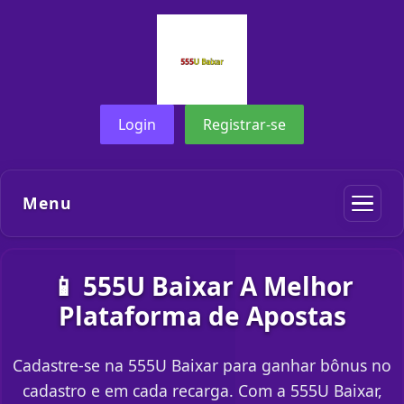
Login
Registrar-se
Menu
📱 555U Baixar A Melhor
Plataforma de Apostas
Cadastre-se na 555U Baixar para ganhar bônus no
cadastro e em cada recarga. Com a 555U Baixar,