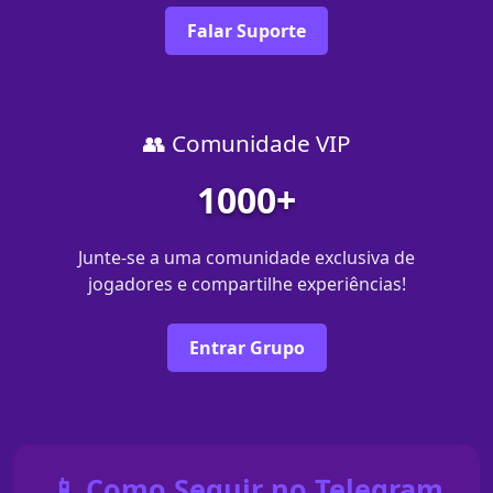
Falar Suporte
👥 Comunidade VIP
1000+
Junte-se a uma comunidade exclusiva de
jogadores e compartilhe experiências!
Entrar Grupo
📱 Como Seguir no Telegram