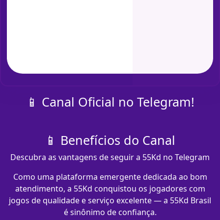
📱 Canal Oficial no Telegram!
📱 Benefícios do Canal
Descubra as vantagens de seguir a 55Kd no Telegram
Como uma plataforma emergente dedicada ao bom
atendimento, a 55Kd conquistou os jogadores com
jogos de qualidade e serviço excelente — a 55Kd Brasil
é sinônimo de confiança.