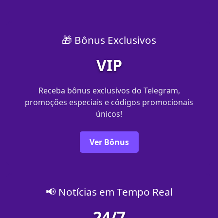
🎁 Bônus Exclusivos
VIP
Receba bônus exclusivos do Telegram,
promoções especiais e códigos promocionais
únicos!
Ver Bônus
📢 Notícias em Tempo Real
24/7