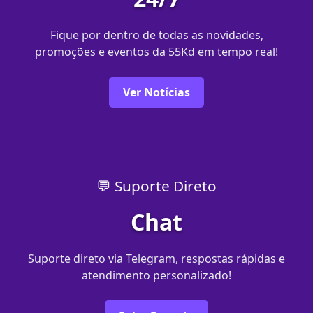
Fique por dentro de todas as novidades,
promoções e eventos da 55Kd em tempo real!
Ver Notícias
💬 Suporte Direto
Chat
Suporte direto via Telegram, respostas rápidas e
atendimento personalizado!