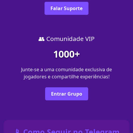
Falar Suporte
👥 Comunidade VIP
1000+
Junte-se a uma comunidade exclusiva de
jogadores e compartilhe experiências!
Entrar Grupo
📱 Como Seguir no Telegram