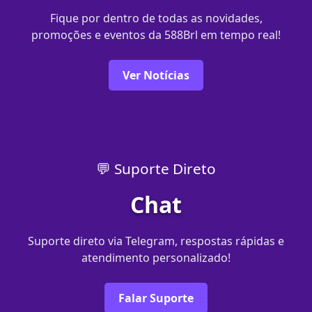
Fique por dentro de todas as novidades,
promoções e eventos da 588Brl em tempo real!
Ver Notícias
💬 Suporte Direto
Chat
Suporte direto via Telegram, respostas rápidas e
atendimento personalizado!
Falar Suporte