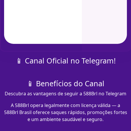
📱 Canal Oficial no Telegram!
📱 Benefícios do Canal
Descubra as vantagens de seguir a 588Brl no Telegram
A 588Brl opera legalmente com licença válida — a
588Brl Brasil oferece saques rápidos, promoções fortes
e um ambiente saudável e seguro.