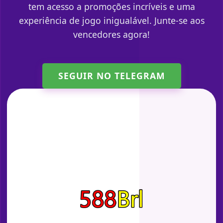
tem acesso a promoções incríveis e uma
experiência de jogo inigualável. Junte-se aos
vencedores agora!
SEGUIR NO TELEGRAM