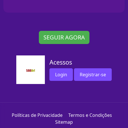
SEGUIR AGORA
Acessos
Login
Registrar-se
Políticas de Privacidade
Termos e Condições
Sitemap