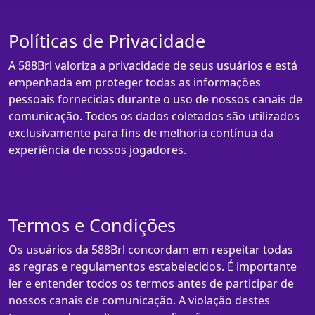
Políticas de Privacidade
A 588Brl valoriza a privacidade de seus usuários e está
empenhada em proteger todas as informações
pessoais fornecidas durante o uso de nossos canais de
comunicação. Todos os dados coletados são utilizados
exclusivamente para fins de melhoria contínua da
experiência de nossos jogadores.
Termos e Condições
Os usuários da 588Brl concordam em respeitar todas
as regras e regulamentos estabelecidos. É importante
ler e entender todos os termos antes de participar de
nossos canais de comunicação. A violação destes