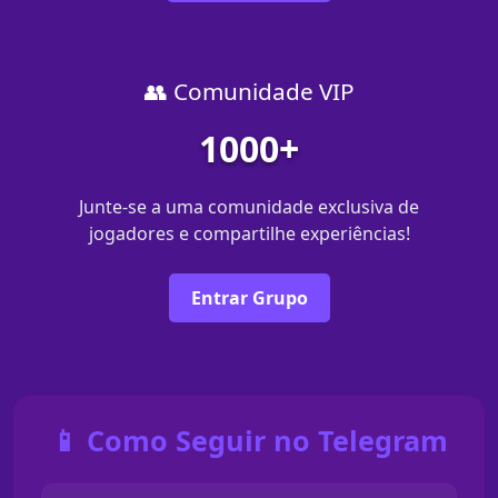
👥 Comunidade VIP
1000+
Junte-se a uma comunidade exclusiva de
jogadores e compartilhe experiências!
Entrar Grupo
📱 Como Seguir no Telegram