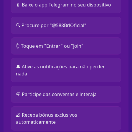
📱 Baixe o app Telegram no seu dispositivo
🔍 Procure por "@588BrlOficial"
👆 Toque em "Entrar" ou "Join"
🔔 Ative as notificações para não perder
nada
💬 Participe das conversas e interaja
🎁 Receba bônus exclusivos
automaticamente