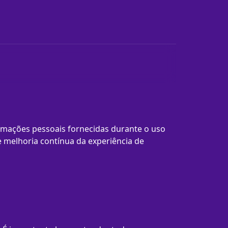
rmações pessoais fornecidas durante o uso
e melhoria contínua da experiência de