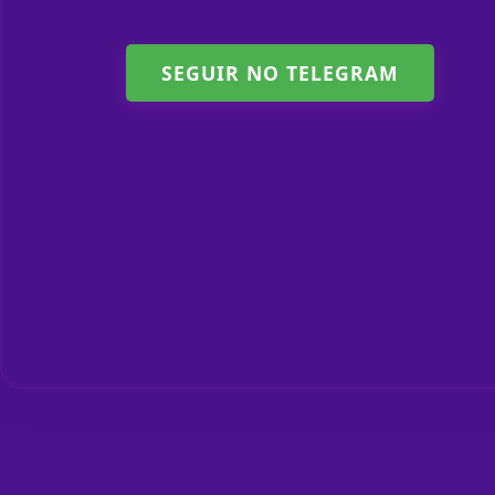
SEGUIR NO TELEGRAM