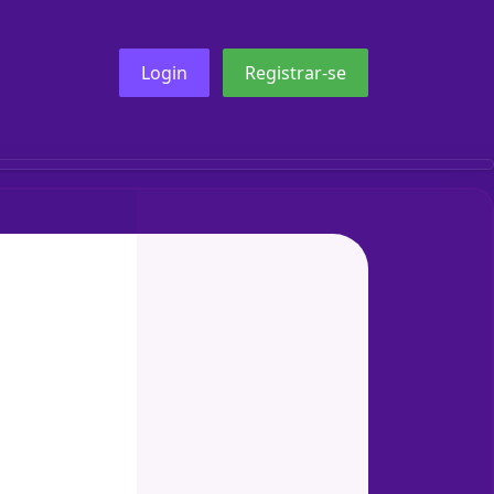
Login
Registrar-se