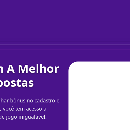
n A Melhor
postas
har bônus no cadastro e
 você tem acesso a
e jogo inigualável.