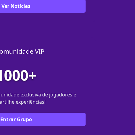
Ver Notícias
Comunidade VIP
1000+
unidade exclusiva de jogadores e
rtilhe experiências!
Entrar Grupo