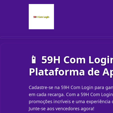
📱 59H Com Logi
Plataforma de A
Cadastre-se na 59H Com Login para gan
em cada recarga. Com a 59H Com Login,
promoções incríveis e uma experiência d
Junte-se aos vencedores agora!