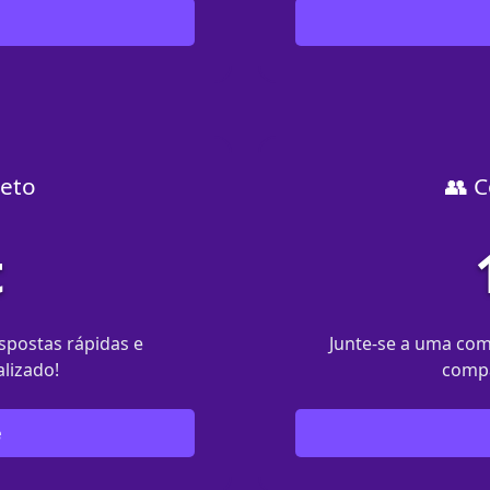
reto
👥 
t
espostas rápidas e
Junte-se a uma com
lizado!
compa
e