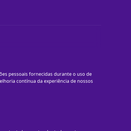
ões pessoais fornecidas durante o uso de
elhoria contínua da experiência de nossos