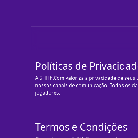
Políticas de Privacida
A 5HHh.Com valoriza a privacidade de seus
nossos canais de comunicação. Todos os dad
jogadores.
Termos e Condições