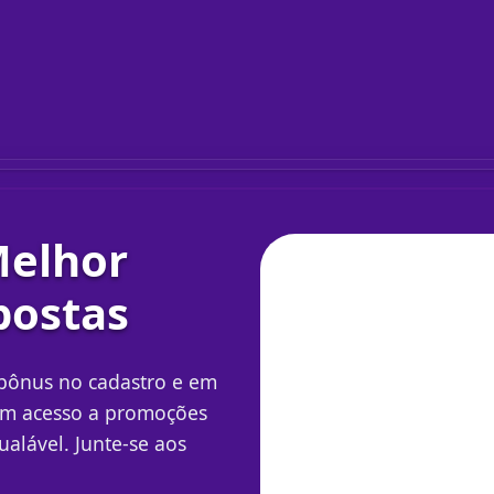
Melhor
postas
bônus no cadastro e em
em acesso a promoções
ualável. Junte-se aos