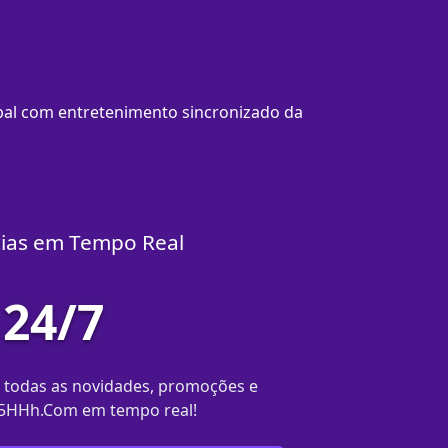
m
bal com entretenimento sincronizado da
cias em Tempo Real
24/7
e todas as novidades, promoções e
 5HHh.Com em tempo real!