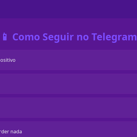
📱 Como Seguir no Telegram
ositivo
erder nada