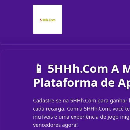
📱 5HHh.Com A 
Plataforma de A
Cadastre-se na 5HHh.Com para ganhar 
cada recarga. Com a 5HHh.Com, você t
incríveis e uma experiência de jogo inig
vencedores agora!