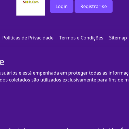
Login
Registrar-se
Políticas de Privacidade
Termos e Condições
Sitemap
de
 usuários e está empenhada em proteger todas as informaç
os coletados são utilizados exclusivamente para fins de m