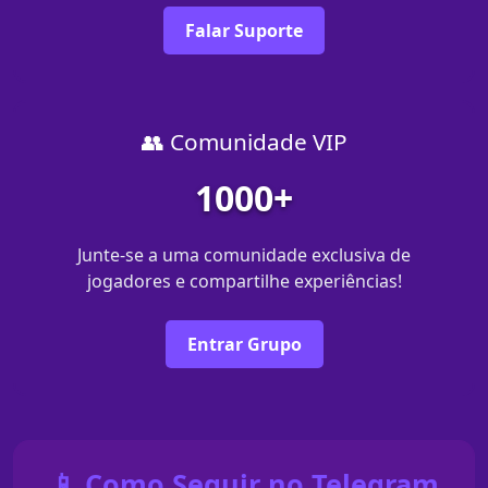
Falar Suporte
👥 Comunidade VIP
1000+
Junte-se a uma comunidade exclusiva de
jogadores e compartilhe experiências!
Entrar Grupo
📱 Como Seguir no Telegram