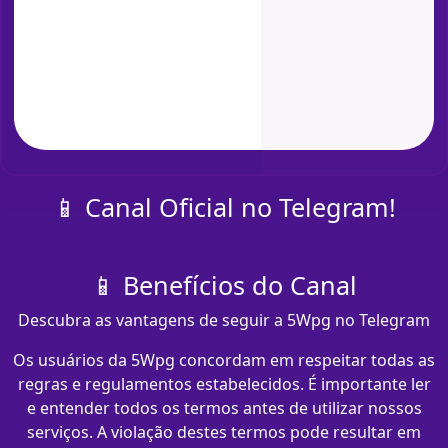
📱 Canal Oficial no Telegram!
📱 Benefícios do Canal
Descubra as vantagens de seguir a 5Wpg no Telegram
Os usuários da 5Wpg concordam em respeitar todas as
regras e regulamentos estabelecidos. É importante ler
e entender todos os termos antes de utilizar nossos
serviços. A violação destes termos pode resultar em