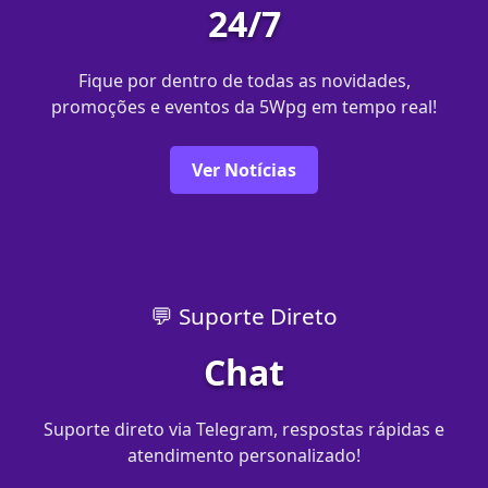
24/7
Fique por dentro de todas as novidades,
promoções e eventos da 5Wpg em tempo real!
Ver Notícias
💬 Suporte Direto
Chat
Suporte direto via Telegram, respostas rápidas e
atendimento personalizado!