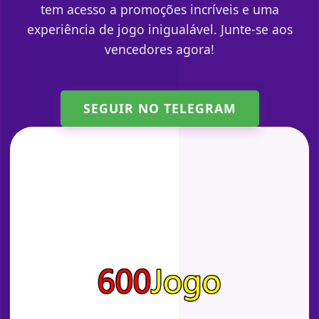
tem acesso a promoções incríveis e uma
experiência de jogo inigualável. Junte-se aos
vencedores agora!
SEGUIR NO TELEGRAM