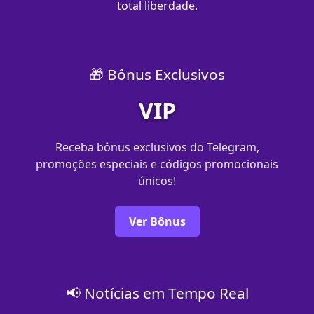
total liberdade.
🎁 Bônus Exclusivos
VIP
Receba bônus exclusivos do Telegram,
promoções especiais e códigos promocionais
únicos!
Ver Bônus
📢 Notícias em Tempo Real