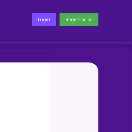
Login
Registrar-se