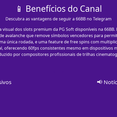
📱 Benefícios do Canal
Descubra as vantagens de seguir a 66BB no Telegram
 visual dos slots premium da PG Soft disponíveis na 66BB. E
 de avalanche que remove símbolos vencedores para permiti
 única rodada, e uma feature de free spins com multiplicad
, oferecendo 60fps consistentes mesmo em dispositivos m
duzido por compositores profissionais de trilhas cinematog
sivos
📢 Notí