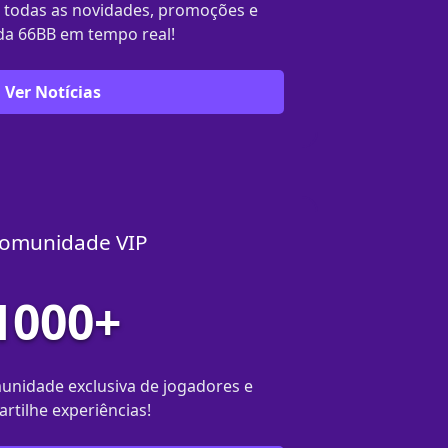
e todas as novidades, promoções e
da 66BB em tempo real!
Ver Notícias
Comunidade VIP
1000+
unidade exclusiva de jogadores e
rtilhe experiências!