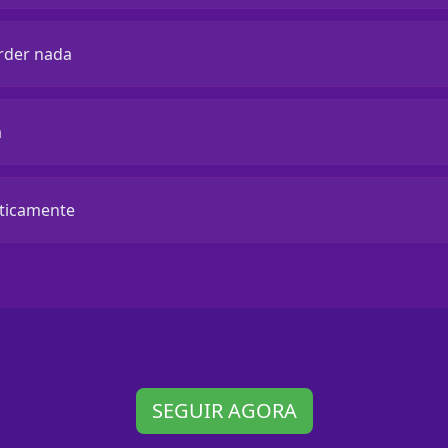
erder nada
a
aticamente
SEGUIR AGORA