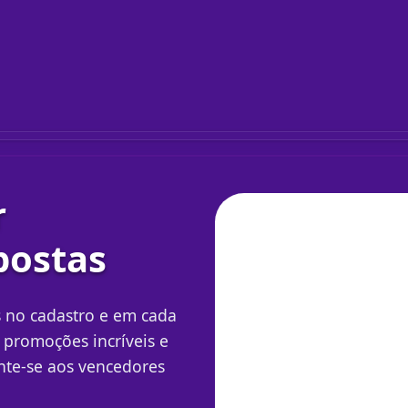
r
postas
 no cadastro e em cada
 promoções incríveis e
unte-se aos vencedores