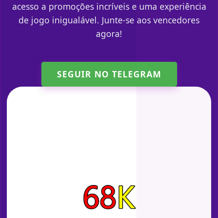
acesso a promoções incríveis e uma experiência
de jogo inigualável. Junte-se aos vencedores
agora!
SEGUIR NO TELEGRAM