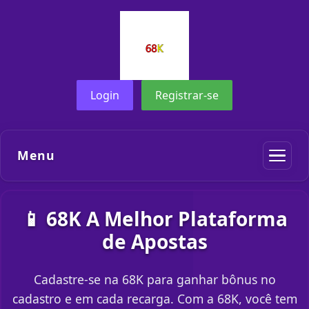
Login
Registrar-se
Menu
📱 68K A Melhor Plataforma
de Apostas
Cadastre-se na 68K para ganhar bônus no
cadastro e em cada recarga. Com a 68K, você tem