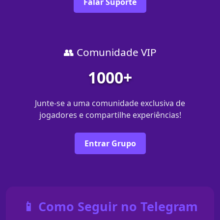
Falar Suporte
👥 Comunidade VIP
1000+
Junte-se a uma comunidade exclusiva de
jogadores e compartilhe experiências!
Entrar Grupo
📱 Como Seguir no Telegram