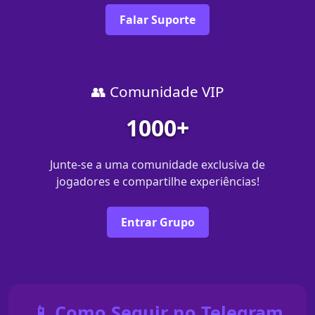
Falar Suporte
👥 Comunidade VIP
1000+
Junte-se a uma comunidade exclusiva de
jogadores e compartilhe experiências!
Entrar Grupo
📱 Como Seguir no Telegram