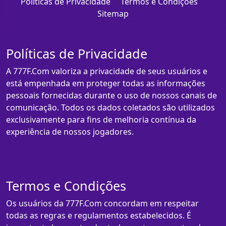
Políticas de Privacidade
Termos e Condições
Sitemap
Políticas de Privacidade
A 777F.Com valoriza a privacidade de seus usuários e
está empenhada em proteger todas as informações
pessoais fornecidas durante o uso de nossos canais de
comunicação. Todos os dados coletados são utilizados
exclusivamente para fins de melhoria contínua da
experiência de nossos jogadores.
Termos e Condições
Os usuários da 777F.Com concordam em respeitar
todas as regras e regulamentos estabelecidos. É