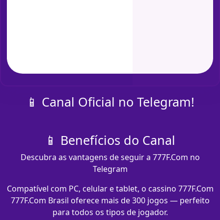
📱 Canal Oficial no Telegram!
📱 Benefícios do Canal
Descubra as vantagens de seguir a 777F.Com no
Telegram
Compatível com PC, celular e tablet, o cassino 777F.Com
777F.Com Brasil oferece mais de 300 jogos — perfeito
para todos os tipos de jogador.