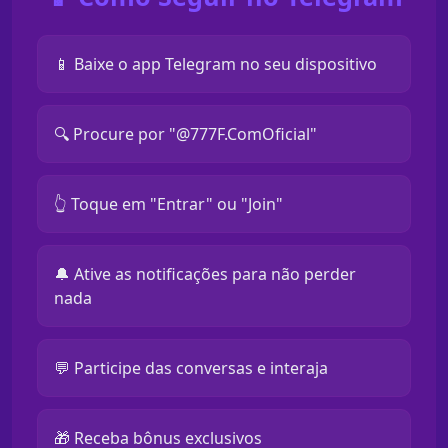
📱 Baixe o app Telegram no seu dispositivo
🔍 Procure por "@777F.ComOficial"
👆 Toque em "Entrar" ou "Join"
🔔 Ative as notificações para não perder
nada
💬 Participe das conversas e interaja
🎁 Receba bônus exclusivos