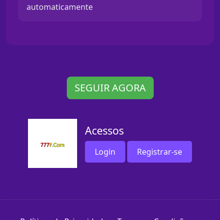
automaticamente
SEGUIR AGORA
Acessos
Login
Registrar-se