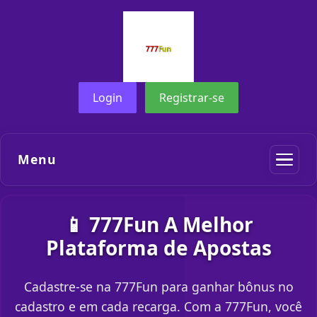
Login
Registrar-se
Menu
📱 777Fun A Melhor
Plataforma de Apostas
Cadastre-se na 777Fun para ganhar bônus no
cadastro e em cada recarga. Com a 777Fun, você