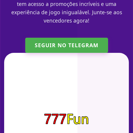
tem acesso a promoções incríveis e uma
experiência de jogo inigualável. Junte-se aos
vencedores agora!
SEGUIR NO TELEGRAM