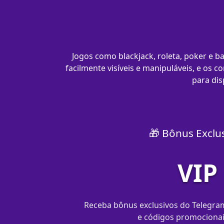
Jogos como blackjack, roleta, poker e 
facilmente visíveis e manipuláveis, e os c
para dis
🎁 Bônus Exclu
VIP
Receba bônus exclusivos do Telegra
e códigos promocionai