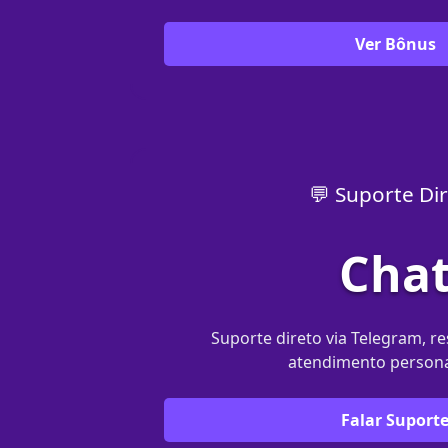
Ver Bônus
💬 Suporte Di
Cha
Suporte direto via Telegram, r
atendimento persona
Falar Suport