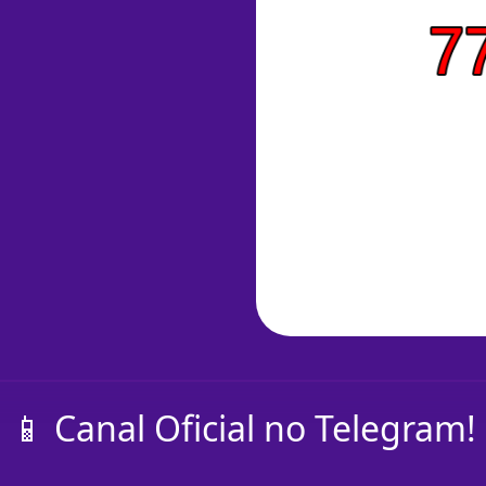
📱 Canal Oficial no Telegram!