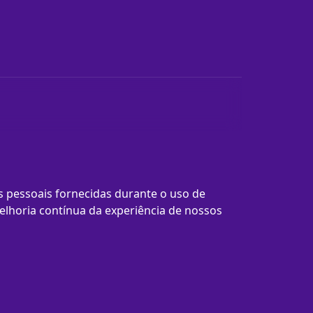
s pessoais fornecidas durante o uso de
elhoria contínua da experiência de nossos