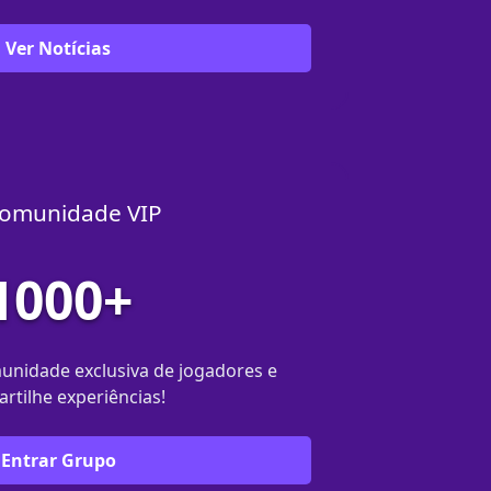
Ver Notícias
Comunidade VIP
1000+
unidade exclusiva de jogadores e
rtilhe experiências!
Entrar Grupo