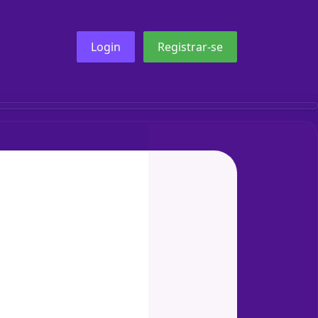
Login
Registrar-se