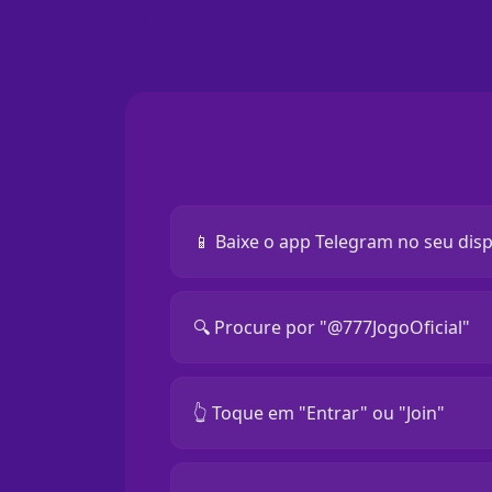
📱 Baixe o app Telegram no seu disp
🔍 Procure por "@777JogoOficial"
👆 Toque em "Entrar" ou "Join"