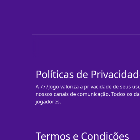
Políticas de Privacida
A 777Jogo valoriza a privacidade de seus u
nossos canais de comunicação. Todos os dad
jogadores.
Termos e Condições