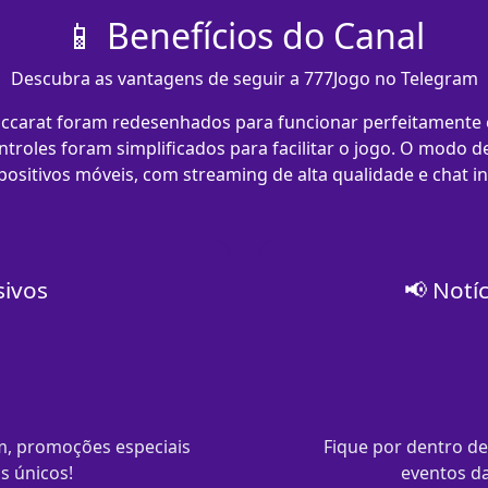
📱 Benefícios do Canal
Descubra as vantagens de seguir a 777Jogo no Telegram
baccarat foram redesenhados para funcionar perfeitamente e
ontroles foram simplificados para facilitar o jogo. O modo 
positivos móveis, com streaming de alta qualidade e chat i
sivos
📢 Notí
m, promoções especiais
Fique por dentro d
s únicos!
eventos d