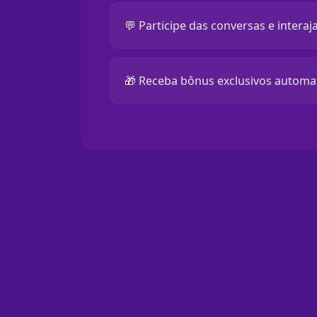
💬 Participe das conversas e interaj
🎁 Receba bônus exclusivos autom