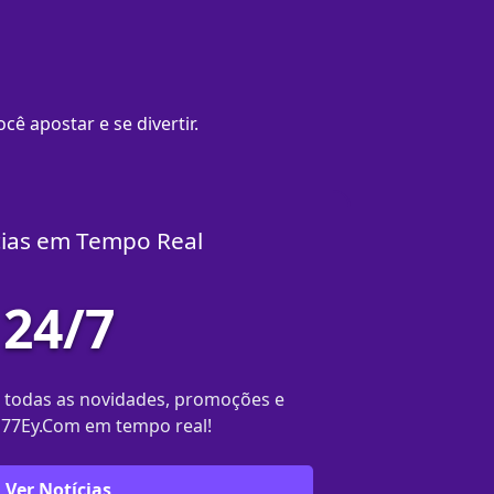
 apostar e se divertir.
cias em Tempo Real
24/7
e todas as novidades, promoções e
 77Ey.Com em tempo real!
Ver Notícias