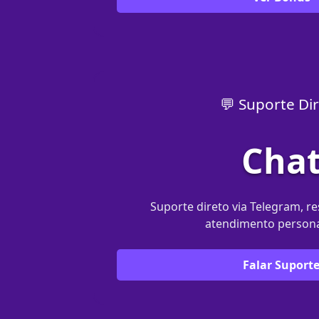
💬 Suporte Di
Cha
Suporte direto via Telegram, r
atendimento persona
Falar Suport