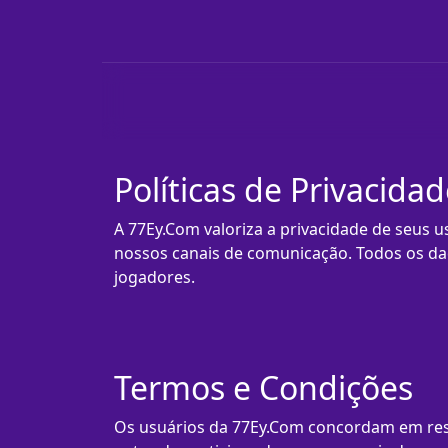
Políticas de Privacida
A 77Ey.Com valoriza a privacidade de seus 
nossos canais de comunicação. Todos os dad
jogadores.
Termos e Condições
Os usuários da 77Ey.Com concordam em resp