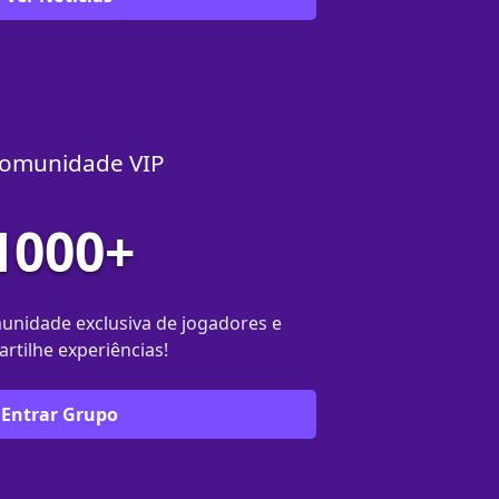
Comunidade VIP
1000+
unidade exclusiva de jogadores e
rtilhe experiências!
Entrar Grupo