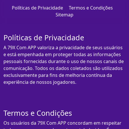
Políticas de Privacidade
Termos e Condições
Sitemap
Políticas de Privacidade
A 79X Com APP valoriza a privacidade de seus usuários
e está empenhada em proteger todas as informações
pessoais fornecidas durante o uso de nossos canais de
comunicação. Todos os dados coletados são utilizados
exclusivamente para fins de melhoria contínua da
experiência de nossos jogadores.
Termos e Condições
Os usuários da 79X Com APP concordam em respeitar