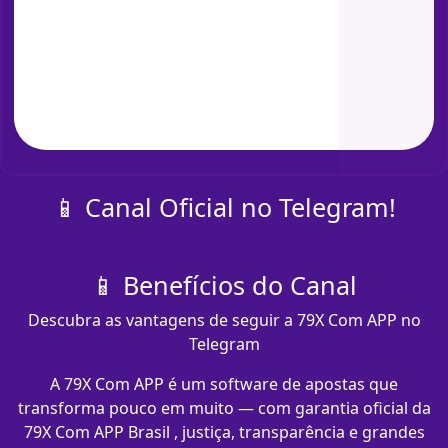
📱 Canal Oficial no Telegram!
📱 Benefícios do Canal
Descubra as vantagens de seguir a 79X Com APP no
Telegram
A 79X Com APP é um software de apostas que
transforma pouco em muito — com garantia oficial da
79X Com APP Brasil , justiça, transparência e grandes