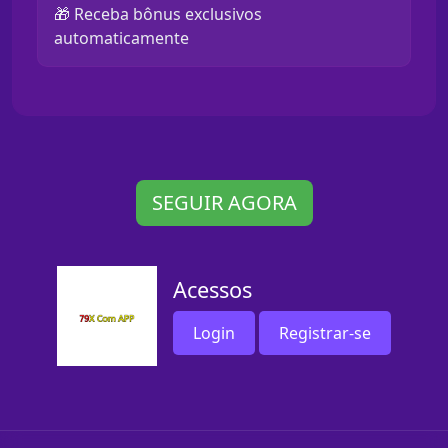
🎁 Receba bônus exclusivos
automaticamente
SEGUIR AGORA
Acessos
Login
Registrar-se