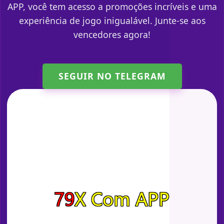
APP, você tem acesso a promoções incríveis e uma
experiência de jogo inigualável. Junte-se aos
vencedores agora!
SEGUIR NO TELEGRAM