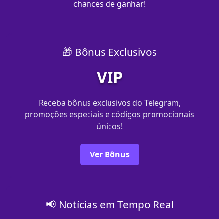
chances de ganhar!
🎁 Bônus Exclusivos
VIP
Receba bônus exclusivos do Telegram,
promoções especiais e códigos promocionais
únicos!
Ver Bônus
📢 Notícias em Tempo Real