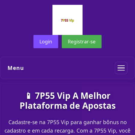
Login
Registrar-se
Menu
📱 7P55 Vip A Melhor
Plataforma de Apostas
Cadastre-se na 7P55 Vip para ganhar bônus no
cadastro e em cada recarga. Com a 7P55 Vip, você