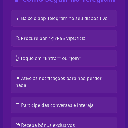
📱 Baixe o app Telegram no seu dispositivo
🔍 Procure por "@7P55 VipOficial"
👆 Toque em "Entrar" ou "Join"
🔔 Ative as notificações para não perder
nada
💬 Participe das conversas e interaja
🎁 Receba bônus exclusivos