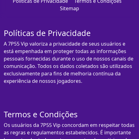
Políticas de Privacidade
Termos e Condições
Sitemap
Políticas de Privacidade
A 7P55 Vip valoriza a privacidade de seus usuários e
está empenhada em proteger todas as informações
pessoais fornecidas durante o uso de nossos canais de
comunicação. Todos os dados coletados são utilizados
exclusivamente para fins de melhoria contínua da
experiência de nossos jogadores.
Termos e Condições
Os usuários da 7P55 Vip concordam em respeitar todas
as regras e regulamentos estabelecidos. É importante