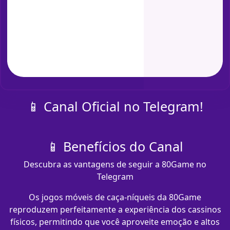
📱 Canal Oficial no Telegram!
📱 Benefícios do Canal
Descubra as vantagens de seguir a 80Game no
Telegram
Os jogos móveis de caça-níqueis da 80Game
reproduzem perfeitamente a experiência dos cassinos
físicos, permitindo que você aproveite emoção e altos