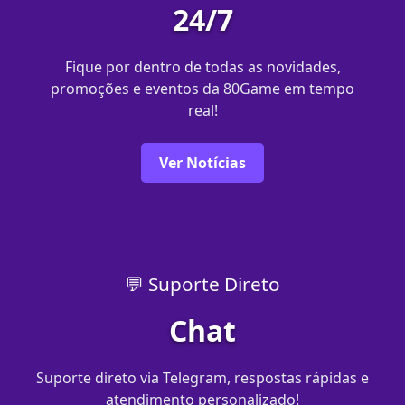
24/7
Fique por dentro de todas as novidades,
promoções e eventos da 80Game em tempo
real!
Ver Notícias
💬 Suporte Direto
Chat
Suporte direto via Telegram, respostas rápidas e
atendimento personalizado!