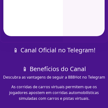
📱 Canal Oficial no Telegram!
📱 Benefícios do Canal
Descubra as vantagens de seguir a 888Hot no Telegram
As corridas de carros virtuais permitem que os
jogadores apostem em corridas automobilísticas
simuladas com carros e pistas virtuais.