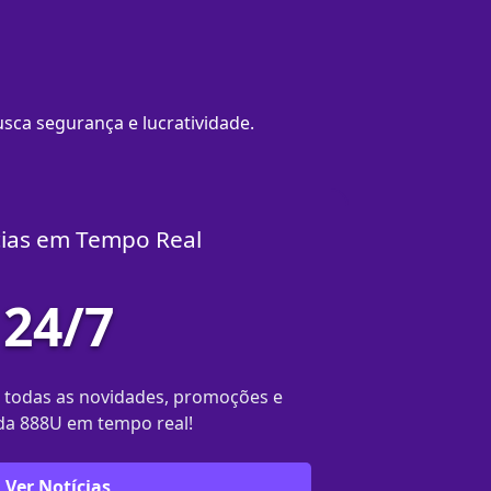
sca segurança e lucratividade.
cias em Tempo Real
24/7
e todas as novidades, promoções e
da 888U em tempo real!
Ver Notícias