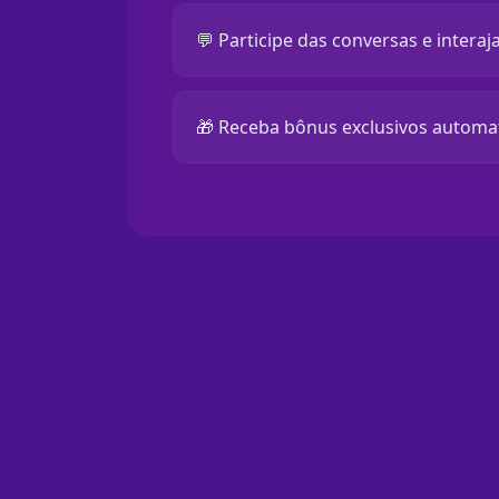
💬 Participe das conversas e interaj
🎁 Receba bônus exclusivos autom