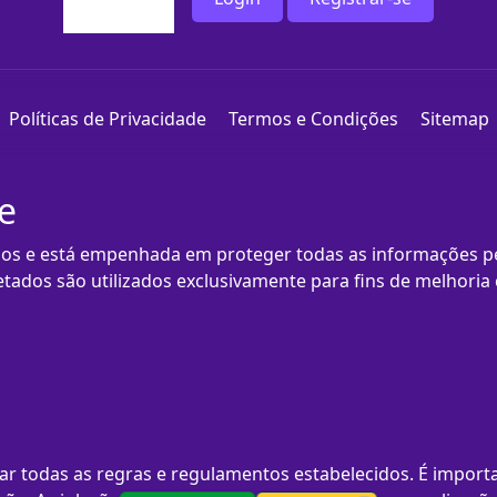
Políticas de Privacidade
Termos e Condições
Sitemap
de
rios e está empenhada em proteger todas as informações p
tados são utilizados exclusivamente para fins de melhoria
 todas as regras e regulamentos estabelecidos. É importa