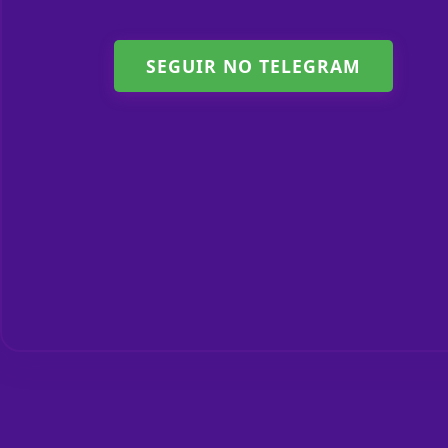
SEGUIR NO TELEGRAM