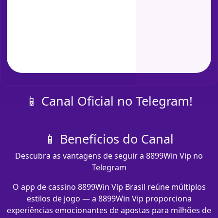
📱 Canal Oficial no Telegram!
📱 Benefícios do Canal
Descubra as vantagens de seguir a 8899Win Vip no
Telegram
O app de cassino 8899Win Vip Brasil reúne múltiplos
estilos de jogo — a 8899Win Vip proporciona
experiências emocionantes de apostas para milhões de