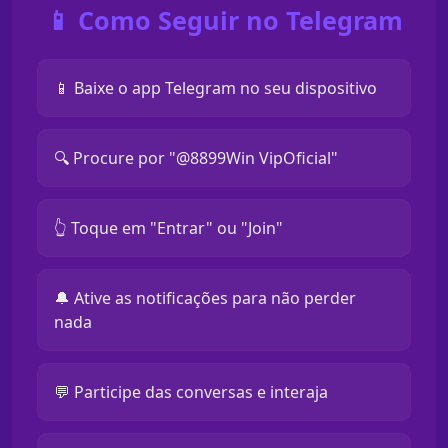
📱 Como Seguir no Telegram
📱 Baixe o app Telegram no seu dispositivo
🔍 Procure por "@8899Win VipOficial"
👆 Toque em "Entrar" ou "Join"
🔔 Ative as notificações para não perder
nada
💬 Participe das conversas e interaja