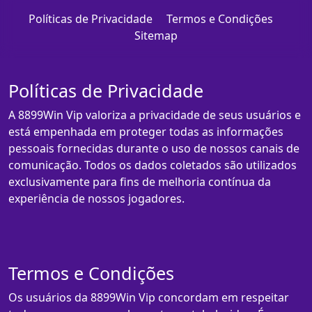
Políticas de Privacidade
Termos e Condições
Sitemap
Políticas de Privacidade
A 8899Win Vip valoriza a privacidade de seus usuários e
está empenhada em proteger todas as informações
pessoais fornecidas durante o uso de nossos canais de
comunicação. Todos os dados coletados são utilizados
exclusivamente para fins de melhoria contínua da
experiência de nossos jogadores.
Termos e Condições
Os usuários da 8899Win Vip concordam em respeitar