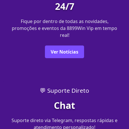
24/7
Fique por dentro de todas as novidades,
promoções e eventos da 8899Win Vip em tempo
real!
Ver Notícias
💬 Suporte Direto
Chat
Suporte direto via Telegram, respostas rápidas e
atendimento personalizado!