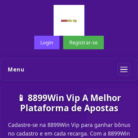
Login
Registrar-se
Menu
📱 8899Win Vip A Melhor
Plataforma de Apostas
Cadastre-se na 8899Win Vip para ganhar bônus
no cadastro e em cada recarga. Com a 8899Win