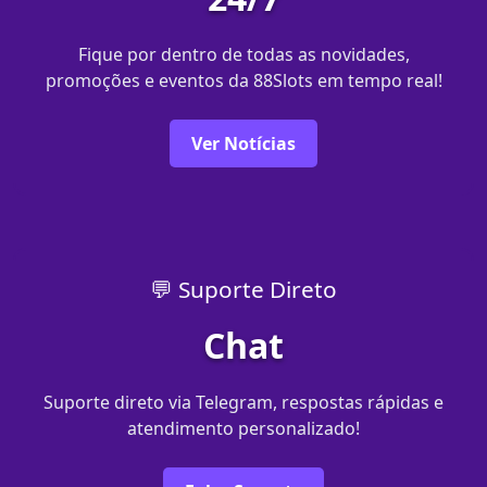
Fique por dentro de todas as novidades,
promoções e eventos da 88Slots em tempo real!
Ver Notícias
💬 Suporte Direto
Chat
Suporte direto via Telegram, respostas rápidas e
atendimento personalizado!