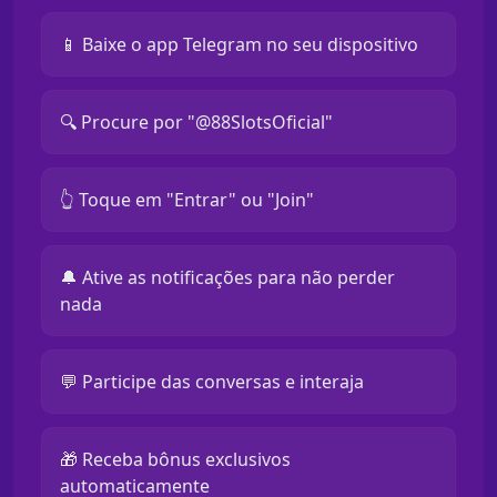
📱 Baixe o app Telegram no seu dispositivo
🔍 Procure por "@88SlotsOficial"
👆 Toque em "Entrar" ou "Join"
🔔 Ative as notificações para não perder
nada
💬 Participe das conversas e interaja
🎁 Receba bônus exclusivos
automaticamente