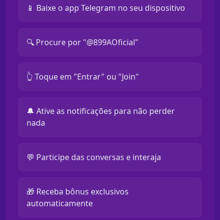
📱 Baixe o app Telegram no seu dispositivo
🔍 Procure por "@899AOficial"
👆 Toque em "Entrar" ou "Join"
🔔 Ative as notificações para não perder
nada
💬 Participe das conversas e interaja
🎁 Receba bônus exclusivos
automaticamente