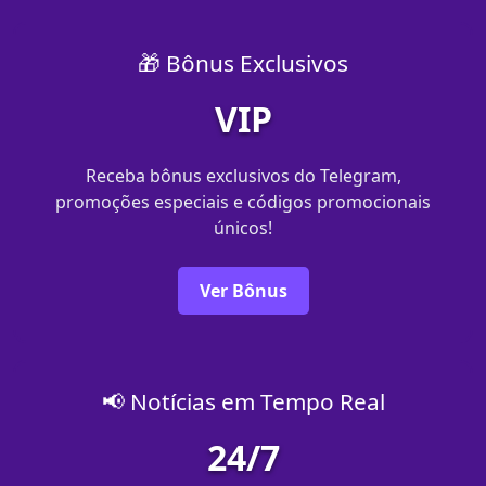
🎁 Bônus Exclusivos
VIP
Receba bônus exclusivos do Telegram,
promoções especiais e códigos promocionais
únicos!
Ver Bônus
📢 Notícias em Tempo Real
24/7