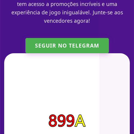
tem acesso a promoções incríveis e uma
experiência de jogo inigualável. Junte-se aos
vencedores agora!
SEGUIR NO TELEGRAM