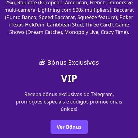
25x), Roulette (European, American, French, Immersive
multi-camera, Lightning com 500x multipliers), Baccarat
(Punto Banco, Speed Baccarat, Squeeze feature), Poker
(Texas Hold'em, Caribbean Stud, Three Card), Game
Shows (Dream Catcher, Monopoly Live, Crazy Time).
🎁 Bônus Exclusivos
VIP
Receba bônus exclusivos do Telegram,
promoções especiais e códigos promocionais
únicos!
Ver Bônus