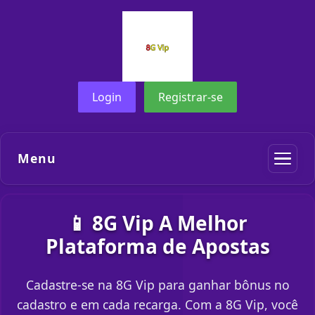
Login
Registrar-se
Menu
📱 8G Vip A Melhor
Plataforma de Apostas
Cadastre-se na 8G Vip para ganhar bônus no
cadastro e em cada recarga. Com a 8G Vip, você