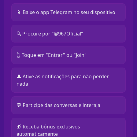
📱 Baixe o app Telegram no seu dispositivo
🔍 Procure por "@967Oficial"
👆 Toque em "Entrar" ou "Join"
🔔 Ative as notificações para não perder
nada
💬 Participe das conversas e interaja
🎁 Receba bônus exclusivos
automaticamente