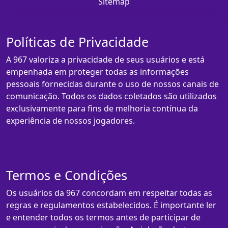
Sitemap
Políticas de Privacidade
A 967 valoriza a privacidade de seus usuários e está
empenhada em proteger todas as informações
pessoais fornecidas durante o uso de nossos canais de
comunicação. Todos os dados coletados são utilizados
exclusivamente para fins de melhoria contínua da
experiência de nossos jogadores.
Termos e Condições
Os usuários da 967 concordam em respeitar todas as
regras e regulamentos estabelecidos. É importante ler
e entender todos os termos antes de participar de