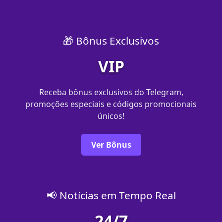
🎁 Bônus Exclusivos
VIP
Receba bônus exclusivos do Telegram,
promoções especiais e códigos promocionais
únicos!
Ver Bônus
📢 Notícias em Tempo Real
24/7