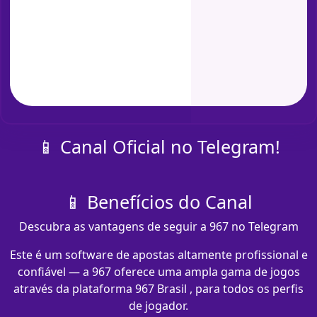
📱 Canal Oficial no Telegram!
📱 Benefícios do Canal
Descubra as vantagens de seguir a 967 no Telegram
Este é um software de apostas altamente profissional e
confiável — a 967 oferece uma ampla gama de jogos
através da plataforma 967 Brasil , para todos os perfis
de jogador.